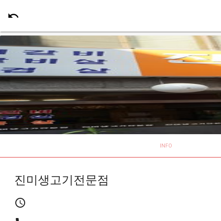
undo
INFO
진미생고기전문점
schedule