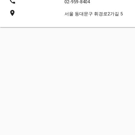
call
02-959-8404
place
서울 동대문구 휘경로2가길 5