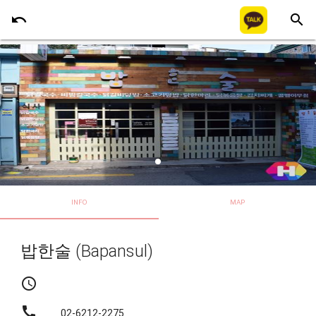
undo
search
INFO
MAP
밥한술 (Bapansul)
schedule
call
02-6212-2275