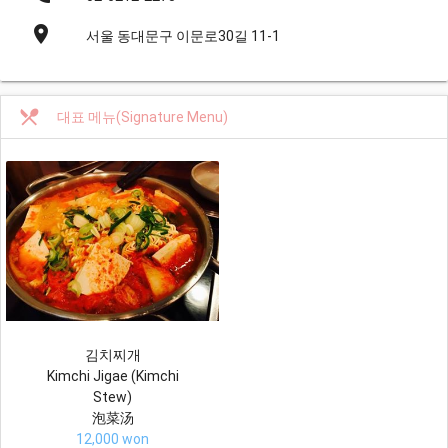
place
서울 동대문구 이문로30길 11-1
restaurant_menu
대표 메뉴(Signature Menu)
김치찌개
Kimchi Jigae (Kimchi
Stew)
泡菜汤
12,000 won